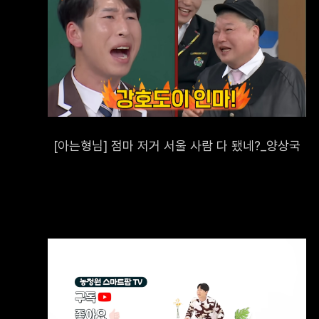
구분
문의하기
3. 개인정
회사는 기본
[아는형님] 점마 저거 서울 사람 다 됐네?_양상국
입력하지 않
목적으로 사
구분
문의하기
회사는 홈페
4. 개인