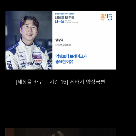
충을
[세상을 바꾸는 시간 15] 세바시 양상국편
를 마련하고
용이 제한될