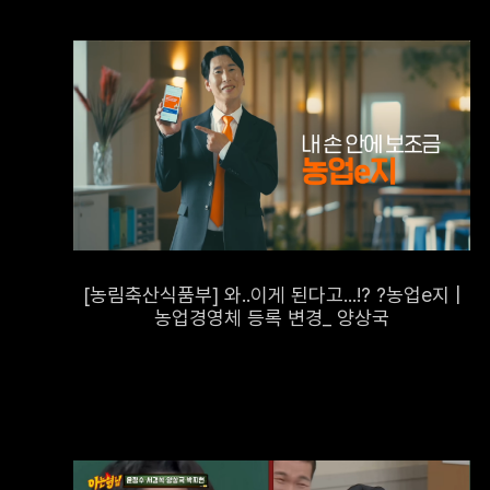
㈜디알엠커뮤
개인정보보호
원활하게 처
1. 개인정
[농림축산식품부] 와..이게 된다고...!? ?농업e지 |
회사는 이용
농업경영체 등록 변경_ 양상국
있습니다. 
수 있습니다
2. 개인정
회사가 이용