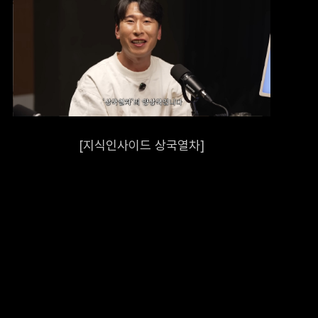
지, 각종
경우
[지식인사이드 상국열차]
적 외의